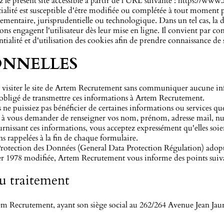
z le présent site accessible à partir de l'URL suivante :
https://www.
ntialité est susceptible d'être modifiée ou complétée à tout mome
lementaire, jurisprudentielle ou technologique. Dans un tel cas, la d
ons engagent l'utilisateur dès leur mise en ligne. Il convient par co
tialité et d'utilisation des cookies afin de prendre connaissance de 
ONNELLES
de visiter le site de Artem Recrutement sans communiquer aucune i
 obligé de transmettre ces informations à Artem Recrutement.
 ne puissiez pas bénéficier de certaines informations ou services q
 à vous demander de renseigner vos nom, prénom, adresse mail, num
urnissant ces informations, vous acceptez expressément qu'elles soi
ns rappelées à la fin de chaque formulaire.
tection des Données (General Data Protection Régulation) adopté 
ier 1978 modifiée, Artem Recrutement vous informe des points suiva
du traitement
tem Recrutement, ayant son siège social au 262/264 Avenue Jean Jau