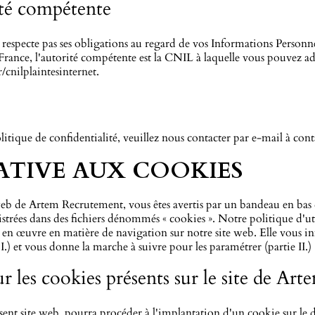
rité compétente
especte pas ses obligations au regard de vos Informations Personne
rance, l'autorité compétente est la CNIL à laquelle vous pouvez a
r/cnilplaintesinternet
.
itique de confidentialité, veuillez nous contacter par e-mail à
con
LATIVE AUX COOKIES
eb de Artem Recrutement, vous êtes avertis par un bandeau en bas d
gistrées dans des fichiers dénommés « cookies ». Notre politique d'
 en œuvre en matière de navigation sur notre site web. Elle vous 
e I.) et vous donne la marche à suivre pour les paramétrer (partie II.)
ur les cookies présents sur le site de A
ent site web, pourra procéder à l'implantation d'un cookie sur le d