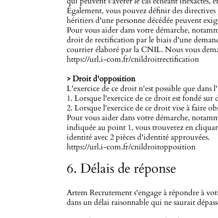
qui peuvent s'avérer le cas échéant inexactes, 
Également, vous pouvez définir des directives gé
héritiers d'une personne décédée peuvent exige
Pour vous aider dans votre démarche, notamme
droit de rectification par le biais d'une deman
courrier élaboré par la CNIL. Nous vous deman
https://url.i-com.fr/cnildroitrectification
> Droit d'opposition
L'exercice de ce droit n'est possible que dans l
1. Lorsque l'exercice de ce droit est fondé sur 
2. Lorsque l'exercice de ce droit vise à faire ob
Pour vous aider dans votre démarche, notamment
indiquée au point 1, vous trouverez en cliqua
identité avec 2 pièces d'identité approuvées.
https://url.i-com.fr/cnildroitopposition
6. Délais de réponse
Artem Recrutement s'engage à répondre à votr
dans un délai raisonnable qui ne saurait dépas