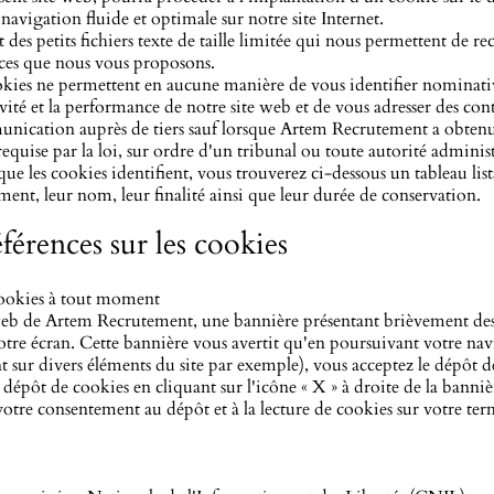
 navigation fluide et optimale sur notre site Internet.
des petits fichiers texte de taille limitée qui nous permettent de re
vices que nous vous proposons.
cookies ne permettent en aucune manière de vous identifier nominati
ivité et la performance de notre site web et de vous adresser des con
munication auprès de tiers sauf lorsque Artem Recrutement a obten
equise par la loi, sur ordre d'un tribunal ou toute autorité administ
e les cookies identifient, vous trouverez ci-dessous un tableau lista
ement, leur nom, leur finalité ainsi que leur durée de conservation.
férences sur les cookies
cookies à tout moment
web de Artem Recrutement, une bannière présentant brièvement des 
votre écran. Cette bannière vous avertit qu'en poursuivant votre n
 sur divers éléments du site par exemple), vous acceptez le dépôt d
épôt de cookies en cliquant sur l'icône « X » à droite de la bannièr
 votre consentement au dépôt et à la lecture de cookies sur votre ter