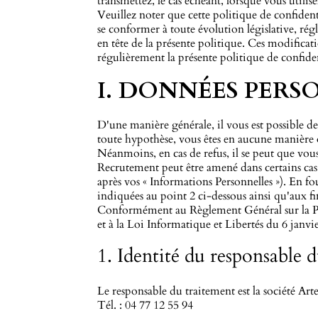
transmettez, le cas échéant, lorsque vous utilise
Veuillez noter que cette politique de confide
se conformer à toute évolution législative, rég
en tête de la présente politique. Ces modificati
régulièrement la présente politique de confiden
I. DONNÉES PERS
D'une manière générale, il vous est possible 
toute hypothèse, vous êtes en aucune manière
Néanmoins, en cas de refus, il se peut que vous
Recrutement peut être amené dans certains cas
après vos « Informations Personnelles »). En fo
indiquées au point 2 ci-dessous ainsi qu'aux fi
Conformément au Règlement Général sur la Pro
et à la Loi Informatique et Libertés du 6 janv
1. Identité du responsable 
Le responsable du traitement est la société Ar
Tél. :
04 77 12 55 94