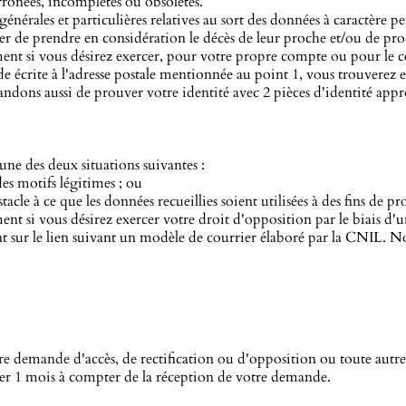
erronées, incomplètes ou obsolètes.
nérales et particulières relatives au sort des données à caractère pe
r de prendre en considération le décès de leur proche et/ou de proc
nt si vous désirez exercer, pour votre propre compte ou pour le c
de écrite à l'adresse postale mentionnée au point 1, vous trouverez 
dons aussi de prouver votre identité avec 2 pièces d'identité appr
'une des deux situations suivantes :
des motifs légitimes ; ou
stacle à ce que les données recueillies soient utilisées à des fins de
 si vous désirez exercer votre droit d'opposition par le biais d'un
nt sur le lien suivant un modèle de courrier élaboré par la CNIL.
e demande d'accès, de rectification ou d'opposition ou toute au
ser 1 mois à compter de la réception de votre demande.