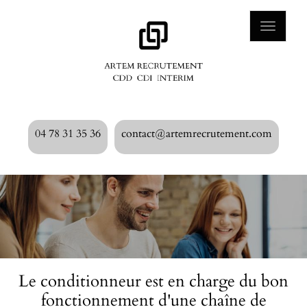
Aller
au
Toggle
contenu
navigat
principal
04 78 31 35 36
contact@artemrecrutement.com
Le conditionneur est en charge du bon
fonctionnement d'une chaîne de