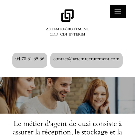
Aller
au
Toggle
contenu
navigat
principal
04 78 31 35 36
contact@artemrecrutement.com
Le métier d'agent de quai consiste à
assurer la réception, le stockage et la